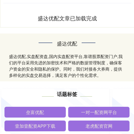
盛达优配文章已加载完成
盛达优配
盛达优配,实盘配资盘,国内实盘配资平台,靠谱股票配资门户,我
们的平台采用先进的加密技术和严格的数据管理制度，确保客
户资金的安全和隐私的保护。同时，我们对接各大券商，提供
多样化的实盘交易选择，满足客户的个性化需求。
话题标签
垒富优配
一对一配资网平台
壹加壹配资APP下载
老虎配资官网