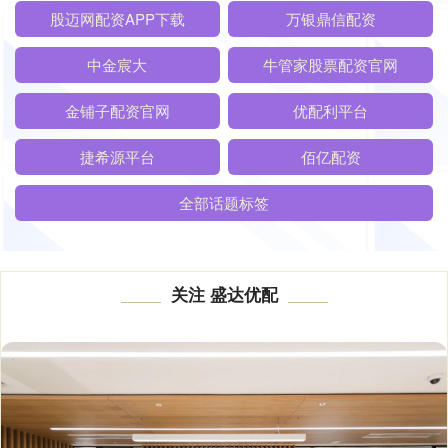
股迈网配资APP下载
万银鼎信配资
中金宸大
牛管家股票配资官网
金铺子配资官网
优配利平台
捷希源平台
佰亿配资
全部话题标签
关注 盛达优配