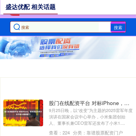
盛达优配 相关话题
搜索
股门在线配资平台 对标iPhone，雷军回应为何小米不做16直接做17
9月25日晚，以“改变”为主题的2025雷军年度
演讲在国家会议中心举办，小米集团创始
人、董事长兼CEO雷军还发布了小米1....
查看：
224
分类：
靠谱股票配资门户