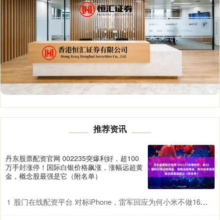
推荐资讯
丹东股票配资官网 002235突爆利好，超100
万手封涨停！国际白银价格飙涨，涨幅远超黄
金，概念股最强是它（附名单）
股门在线配资平台 对标iPhone，雷军回应为何小米不做16直接做17
1