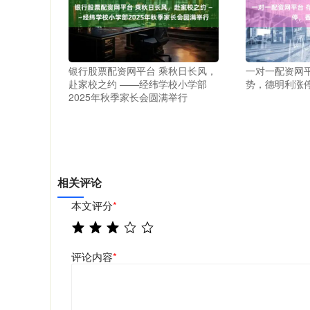
银行股票配资网平台 乘秋日长风，
一对一配资网
赴家校之约 ——经纬学校小学部
势，德明利涨
2025年秋季家长会圆满举行
相关评论
本文评分
*
评论内容
*