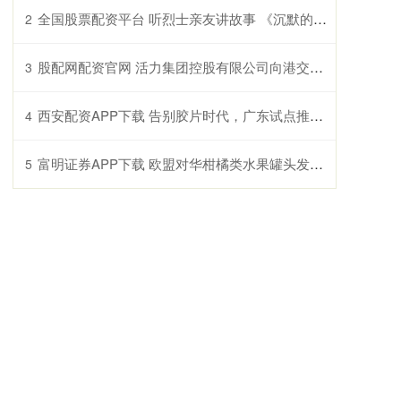
全国股票配资平台 听烈士亲友讲故事 《沉默的荣耀》原型亲友走进厦门大学宣讲
2
股配网配资官网 活力集团控股有限公司向港交所提交上市申请书
3
西安配资APP下载 告别胶片时代，广东试点推进跨省诊疗影像云索引共享“路路通”
4
富明证券APP下载 欧盟对华柑橘类水果罐头发起第三次反倾销日落复审调查
5