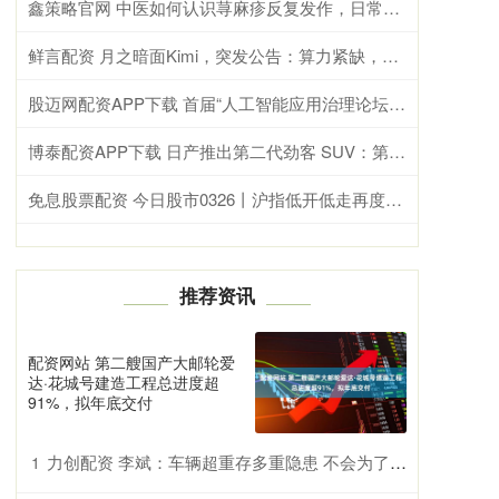
鑫策略官网 中医如何认识荨麻疹反复发作，日常调理要注意什么？
鲜言配资 月之暗面Kimi，突发公告：算力紧缺，暂停C端新用户订阅
股迈网配资APP下载 首届“人工智能应用治理论坛”在贵州师范大学举办
博泰配资APP下载 日产推出第二代劲客 SUV：第三代 e-POWER 混动，299.97 万日元起
免息股票配资 今日股市0326丨沪指低开低走再度失守3900点 反弹结束了吗？
推荐资讯
配资网站 第二艘国产大邮轮爱
达·花城号建造工程总进度超
91%，拟年底交付
力创配资 李斌：车辆超重存多重隐患 不会为了省钱上100度磷酸铁锂电池
1