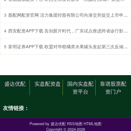
股配网配资官网 活力集团控股有限公司向港交所提交上市申请书
3
西安配资APP下载 告别胶片时代，广东试点推进跨省诊疗影像云索引共享“路路通”
4
富明证券APP下载 欧盟对华柑橘类水果罐头发起第三次反倾销日落复审调查
5
盛达优配
实盘配资盘
国内实盘配
靠谱股票配
资平台
资门户
友情链接：
Powered by
盛达优配
RSS地图
HTML地图
Copyright
© 2024-2026