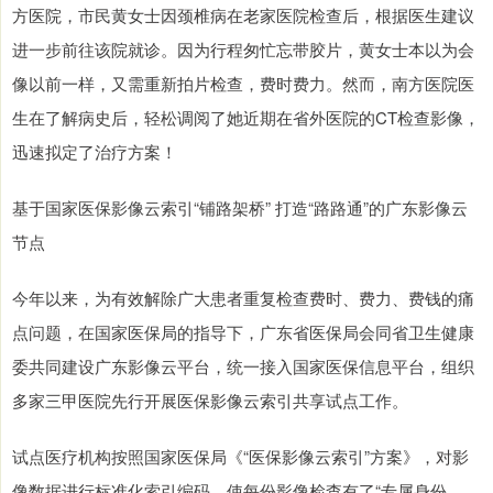
方医院，市民黄女士因颈椎病在老家医院检查后，根据医生建议
进一步前往该院就诊。因为行程匆忙忘带胶片，黄女士本以为会
像以前一样，又需重新拍片检查，费时费力。然而，南方医院医
生在了解病史后，轻松调阅了她近期在省外医院的CT检查影像，
迅速拟定了治疗方案！
基于国家医保影像云索引“铺路架桥” 打造“路路通”的广东影像云
节点
今年以来，为有效解除广大患者重复检查费时、费力、费钱的痛
点问题，在国家医保局的指导下，广东省医保局会同省卫生健康
委共同建设广东影像云平台，统一接入国家医保信息平台，组织
多家三甲医院先行开展医保影像云索引共享试点工作。
试点医疗机构按照国家医保局《“医保影像云索引”方案》，对影
像数据进行标准化索引编码，使每份影像检查有了“专属身份