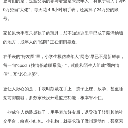
更可怕的是，这些交易的参与者全是未成年人，有孩子就为了冲6
0万赞当“大佬”，每天花 4-6小时刷手表，还卖掉了24万赞的账
号。
家长以为手表只是孩子的玩具，却不知道这里早已成了藏污纳垢
的地方，成年人的“陷阱” 正在悄悄靠近。
在手表的“好友圈”里，小学生模仿成年人“网恋”早已不是新鲜事，
留一句“cpdd（找情侣请联系我）”，就能和陌生人组成“圈内情
侣”，互“老公老婆”。
更让人揪心的是，手表时刻戴在手上，孩子上课、放学、甚至睡
觉前都能聊，多数家长没开通监控功能，根本管不住。
一些成年人伪装成孩子，用手表加好友后，诱导孩子转到其他社
交平台，给点小红包、小礼物，就要求孩子做指定动作，甚至索