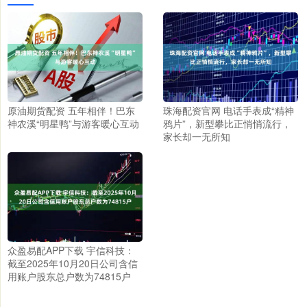
原油期货配资 五年相伴！巴东
珠海配资官网 电话手表成“精神
神农溪“明星鸭”与游客暖心互动
鸦片”，新型攀比正悄悄流行，
家长却一无所知
众盈易配APP下载 宇信科技：
截至2025年10月20日公司含信
用账户股东总户数为74815户