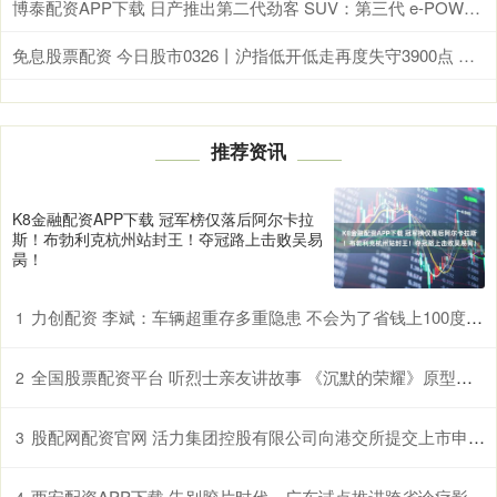
博泰配资APP下载 日产推出第二代劲客 SUV：第三代 e-POWER 混动，299.97 万日元起
免息股票配资 今日股市0326丨沪指低开低走再度失守3900点 反弹结束了吗？
推荐资讯
K8金融配资APP下载 冠军榜仅落后阿尔卡拉
斯！布勃利克杭州站封王！夺冠路上击败吴易
昺！
力创配资 李斌：车辆超重存多重隐患 不会为了省钱上100度磷酸铁锂电池
1
全国股票配资平台 听烈士亲友讲故事 《沉默的荣耀》原型亲友走进厦门大学宣讲
2
股配网配资官网 活力集团控股有限公司向港交所提交上市申请书
3
西安配资APP下载 告别胶片时代，广东试点推进跨省诊疗影像云索引共享“路路通”
4