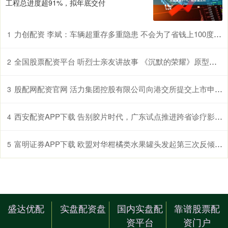
工程总进度超91%，拟年底交付
力创配资 李斌：车辆超重存多重隐患 不会为了省钱上100度磷酸铁锂电池
1
全国股票配资平台 听烈士亲友讲故事 《沉默的荣耀》原型亲友走进厦门大学宣讲
2
股配网配资官网 活力集团控股有限公司向港交所提交上市申请书
3
西安配资APP下载 告别胶片时代，广东试点推进跨省诊疗影像云索引共享“路路通”
4
富明证券APP下载 欧盟对华柑橘类水果罐头发起第三次反倾销日落复审调查
5
盛达优配
实盘配资盘
国内实盘配
靠谱股票配
资平台
资门户