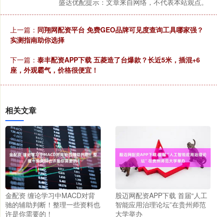
盛达优配提示：文章来自网络，不代表本站观点。
上一篇：
同翔网配资平台 免费GEO品牌可见度查询工具哪家强？
实测指南助你选择
下一篇：
泰丰配资APP下载 五菱造了台爆款？长近5米，插混+6
座，外观霸气，价格很便宜！
相关文章
金配资 缠论学习中MACD对背
股迈网配资APP下载 首届“人工
驰的辅助判断！整理一些资料也
智能应用治理论坛”在贵州师范
许是你需要的！
大学举办