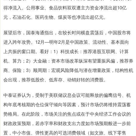
得净流入。公用事业、食品饮料双双遭主力资金净流出超10亿
元，石油石化、医药生物、煤炭等也净流出超亿元。
展望后市，国泰海通指出，在较长时间横盘震荡后，中国股市将
进入跨年攻势。12月—明年2月是中国政策、流动性、基本面向
上共振的窗口期。看好：1）科技成长：推荐港股互联网、计算
机、算力；2）大金融：资本市场改革纵深有望重振风偏，推荐券
商、保险；3）顺周期：宏观风险降低与潜在增量政策，结构性机
会出现，推荐低股价、低库存、动销好转的消费股。
中泰证券认为，受制于美联储议息会议可能释放的偏鹰信号、机
构年底考核期的仓位保守倾向等因素，预计市场仍将维持震荡蓄
势格局。在此阶段，市场关注的焦点或在于中央经济工作会议的
财政政策预期，若赤字率和财政支出力度如市场预期般进一步前
置，中小市值、弹性更高的可选消费领域（如文旅、线下零售