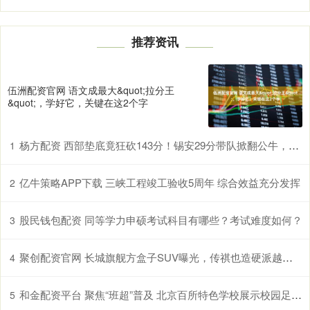
推荐资讯
伍洲配资官网 语文成最大&quot;拉分王
&quot;，学好它，关键在这2个字
杨方配资 西部垫底竟狂砍143分！锡安29分带队掀翻公牛，东部第九遭打脸
1
亿牛策略APP下载 三峡工程竣工验收5周年 综合效益充分发挥
2
股民钱包配资 同等学力申硕考试科目有哪些？考试难度如何？
3
聚创配资官网 长城旗舰方盒子SUV曝光，传祺也造硬派越野，买车再等等!
4
和金配资平台 聚焦“班超”普及 北京百所特色学校展示校园足球育人成果
5