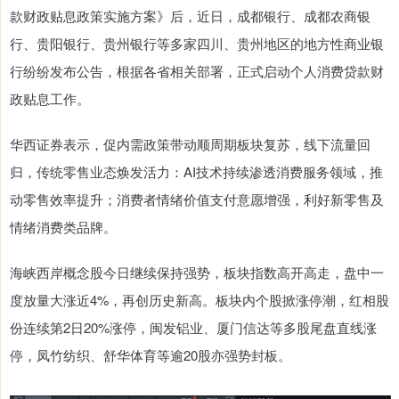
款财政贴息政策实施方案》后，近日，成都银行、成都农商银
行、贵阳银行、贵州银行等多家四川、贵州地区的地方性商业银
行纷纷发布公告，根据各省相关部署，正式启动个人消费贷款财
政贴息工作。
华西证券表示，促内需政策带动顺周期板块复苏，线下流量回
归，传统零售业态焕发活力：AI技术持续渗透消费服务领域，推
动零售效率提升；消费者情绪价值支付意愿增强，利好新零售及
情绪消费类品牌。
海峡西岸概念股今日继续保持强势，板块指数高开高走，盘中一
度放量大涨近4%，再创历史新高。板块内个股掀涨停潮，红相股
份连续第2日20%涨停，闽发铝业、厦门信达等多股尾盘直线涨
停，凤竹纺织、舒华体育等逾20股亦强势封板。