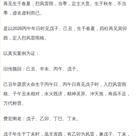
再见生于春夏，烈风雷雨，当季，定主大贵。生于秋冬，不当
季，虚名虚利而已。
是以2026丙午年日时见戊子、己丑，生于春夏，四柱再见寅卯
酉，定入烈风雷雨格。
以真实案例为证：
旧传颜回：己丑、辛未、丙午、戊子。
己丑年霹雳火命生于丙午日，丙午日再见戊子时，入烈风雷雨
格。子午丑未相对，水火既济，精神灵异。冲夭煞，寿虽不足，
万代称贤。
费宏阁老：戊子、乙卯、丁巳、丁未。
戊子年生于丁未时，虽无寅酉，有乙卯为风雷，兼戊子、丁未，