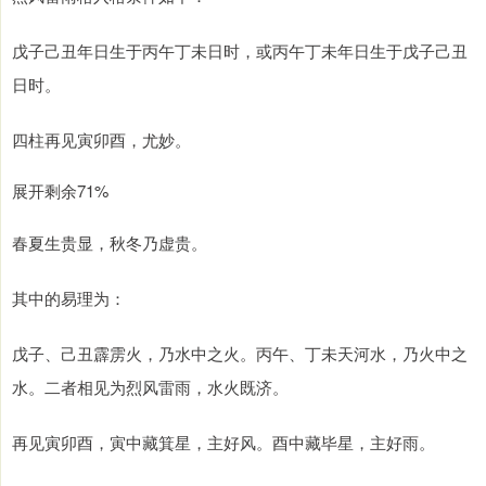
戊子己丑年日生于丙午丁未日时，或丙午丁未年日生于戊子己丑
日时。
四柱再见寅卯酉，尤妙。
展开剩余71%
春夏生贵显，秋冬乃虚贵。
其中的易理为：
戊子、己丑霹雳火，乃水中之火。丙午、丁未天河水，乃火中之
水。二者相见为烈风雷雨，水火既济。
再见寅卯酉，寅中藏箕星，主好风。酉中藏毕星，主好雨。