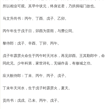
所以相业可观。其早中状元，终身近君，乃拱揖端门故也。
马文升尚书：丙午、丁酉、戊子、乙卯。
丙午年生于戊子日，卯酉为雷雨，与费公同。
黎侍郎：戊子、辛酉、丁卯、丙午。
戊子年霹雳火命生于丙午时天河水，再见卯酉。王其勤郎中，命
同此兄。少年科第，家世诗礼，无锡作县，有修城之功。
应大猷侍郎：丁未、丙午、丙子、戊子。
丁未年天河水，生于戊子时霹雳火，夏天。
贡尚书：戊戌、己未、丙午、戊子。