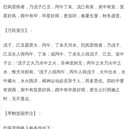
烈风雷雨者，乃戊子己丑，丙午丁未。戊己有寅，寅中有箕，箕
星好风，酉中有毕，毕星好雨，更加卯，春夏生显，秋冬虚贵。
【万民英注】：
戊子、己丑霹雳火，丙午、丁未天河水。烈风雷雨者，乃戊子、
己丑生人得丙午、丁未；或丙午、丁未生人得戊子、己丑。壶中
子云：“戊子之火乃水中之火，非神龙则无；丙午之水乃火中之
水，惟天河则有。”戊子人得丙午，丙午人得戊子，火中出水，水
中藏火，水火既济，精神运动必灵异于人，而多贵也。四柱中要
有寅酉，寅中有箕星好风，酉中有毕星好雨，更生云行雨施之
时，无不显达。
【琴鹤堂国学注】：
烈风雷雨格入格条件如下：