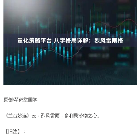
原创/琴鹤堂国学
《兰台妙选》云：烈风雷雨，多利民济物之心。
【旧注】：