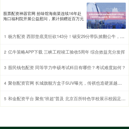
股票配资神器官网 拾味馆海南菜连续16年赴
海口福利院开展公益慰问，累计捐赠近百万元
杨方配资 西部垫底竟狂砍143分！锡安29分带队掀翻公牛，东部第九遭打脸
1
亿牛策略APP下载 三峡工程竣工验收5周年 综合效益充分发挥
2
股民钱包配资 同等学力申硕考试科目有哪些？考试难度如何？
3
聚创配资官网 长城旗舰方盒子SUV曝光，传祺也造硬派越野，买车再等等!
4
和金配资平台 聚焦“班超”普及 北京百所特色学校展示校园足球育人成果
5