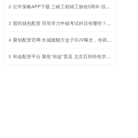
亿牛策略APP下载 三峡工程竣工验收5周年 综合效益充分发挥
2
股民钱包配资 同等学力申硕考试科目有哪些？考试难度如何？
3
聚创配资官网 长城旗舰方盒子SUV曝光，传祺也造硬派越野，买车再等等!
4
和金配资平台 聚焦“班超”普及 北京百所特色学校展示校园足球育人成果
5