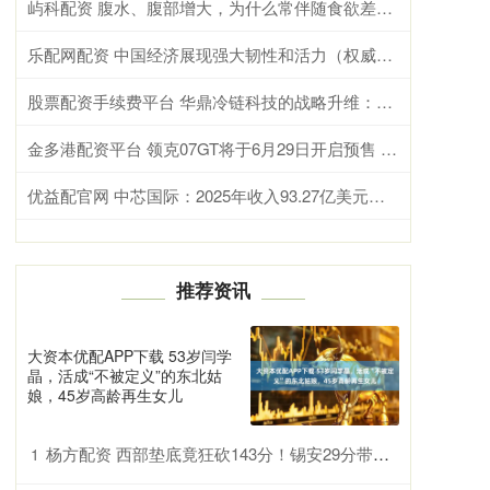
屿科配资 腹水、腹部增大，为什么常伴随食欲差、全身乏力
乐配网配资 中国经济展现强大韧性和活力（权威论坛）
股票配资手续费平台 华鼎冷链科技的战略升维：从“独立运营”到“集团化协同”
金多港配资平台 领克07GT将于6月29日开启预售 中型猎装车/1.5T插混系统
优益配官网 中芯国际：2025年收入93.27亿美元，同比增长16.2%
推荐资讯
大资本优配APP下载 53岁闫学
晶，活成“不被定义”的东北姑
娘，45岁高龄再生女儿
杨方配资 西部垫底竟狂砍143分！锡安29分带队掀翻公牛，东部第九遭打脸
1